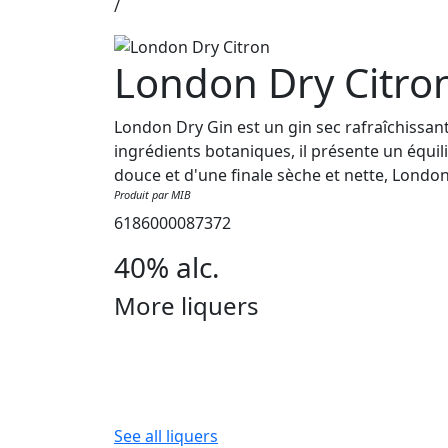
/
London Dry Citro
London Dry Gin est un gin sec rafraîchissant
ingrédients botaniques, il présente un équil
douce et d'une finale sèche et nette, Londo
Produit par MIB
6186000087372
40% alc.
More liquers
See all liquers